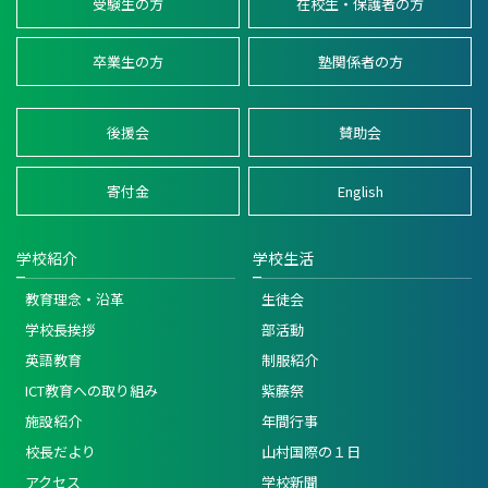
受験生の方
在校生・保護者の方
卒業生の方
塾関係者の方
後援会
賛助会
寄付金
English
学校紹介
学校生活
教育理念・沿革
生徒会
学校長挨拶
部活動
英語教育
制服紹介
ICT教育への取り組み
紫藤祭
施設紹介
年間行事
校長だより
山村国際の１日
アクセス
学校新聞