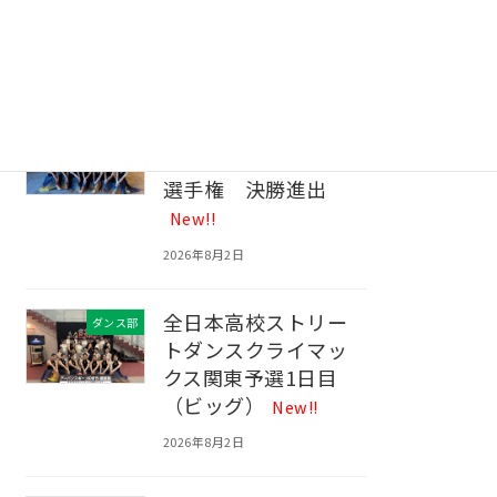
生物部 ２nd
生物部
Conference！
New!!
2026年8月3日
ダンス部 第14回全
ダンス部
国高等学校ダンス部
選手権 決勝進出
New!!
2026年8月2日
全日本高校ストリー
ダンス部
トダンスクライマッ
クス関東予選1日目
（ビッグ）
New!!
2026年8月2日