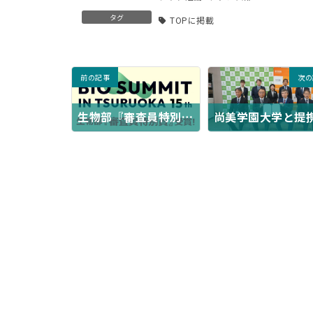
タグ
TOPに掲載
前の記事
次の
生物部『審査員特別賞』受賞！
2025年8月31日
2025年9月8日