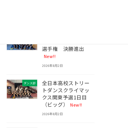
生物部 ２nd
生物部
Conference！
New!!
2026年8月3日
ダンス部 第14回全
ダンス部
国高等学校ダンス部
選手権 決勝進出
New!!
2026年8月2日
全日本高校ストリー
ダンス部
トダンスクライマッ
クス関東予選1日目
（ビッグ）
New!!
2026年8月2日