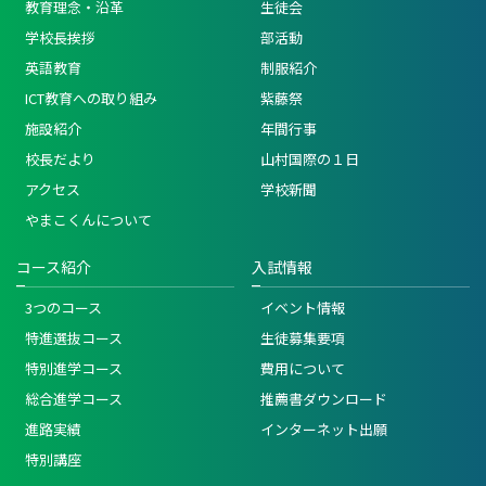
教育理念・沿革
生徒会
学校長挨拶
部活動
英語教育
制服紹介
ICT教育への取り組み
紫藤祭
施設紹介
年間行事
校長だより
山村国際の１日
アクセス
学校新聞
やまこくんについて
コース紹介
入試情報
3つのコース
イベント情報
特進選抜コース
生徒募集要項
特別進学コース
費用について
総合進学コース
推薦書ダウンロード
進路実績
インターネット出願
特別講座