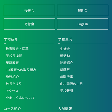
後援会
賛助会
寄付金
English
学校紹介
学校生活
教育理念・沿革
生徒会
学校長挨拶
部活動
英語教育
制服紹介
ICT教育への取り組み
紫藤祭
施設紹介
年間行事
校長だより
山村国際の１日
アクセス
学校新聞
やまこくんについて
コース紹介
入試情報