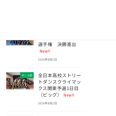
生物部 ２nd
生物部
Conference！
New!!
2026年8月3日
ダンス部 第14回全
ダンス部
国高等学校ダンス部
選手権 決勝進出
New!!
2026年8月2日
全日本高校ストリー
ダンス部
トダンスクライマッ
クス関東予選1日目
（ビッグ）
New!!
2026年8月2日