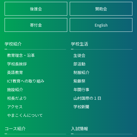
後援会
賛助会
寄付金
English
学校紹介
学校生活
教育理念・沿革
生徒会
学校長挨拶
部活動
英語教育
制服紹介
ICT教育への取り組み
紫藤祭
施設紹介
年間行事
校長だより
山村国際の１日
アクセス
学校新聞
やまこくんについて
コース紹介
入試情報