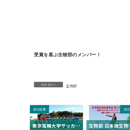
受賞を喜ぶ生物部のメンバー！
カテゴリー
生物部
前の記事
次の
東京電機大学サッカー部定期戦 前座試合
生物部 日本微生物生態