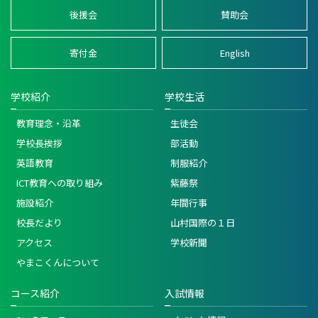
後援会
賛助会
寄付金
English
学校紹介
学校生活
教育理念・沿革
生徒会
学校長挨拶
部活動
英語教育
制服紹介
ICT教育への取り組み
紫藤祭
施設紹介
年間行事
校長だより
山村国際の１日
アクセス
学校新聞
やまこくんについて
コース紹介
入試情報